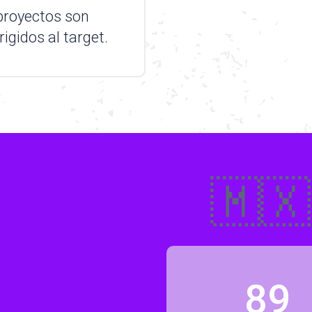
proyectos son
igidos al target.
🇲🇽
89