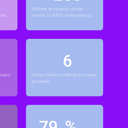
Millones de usuarios utilizan
ción.
internet. Es el 87% de la población.
6
usuario
Horas invierte en internet un usuario
promedio.
88
%