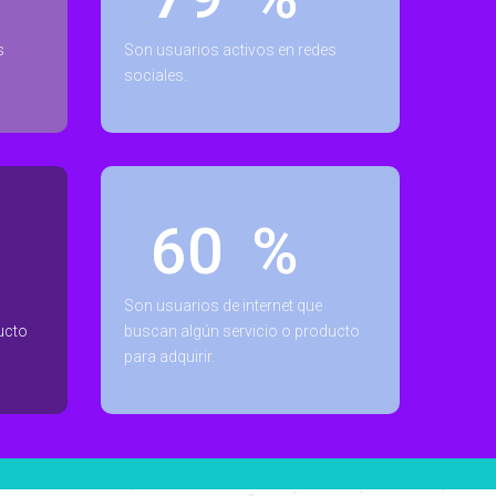
s
Son usuarios activos en redes
sociales.
68
%
Son usuarios de internet que
ucto
buscan algún servicio o producto
para adquirir.