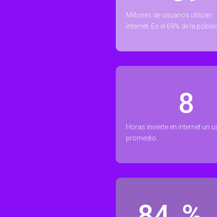
Millones de usuarios utilizan
internet. Es el 69% de la pobla
8
Horas invierte en internet un 
promedio.
93
%