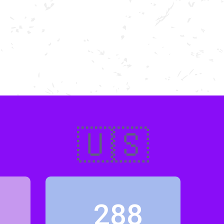
🇺🇸
288