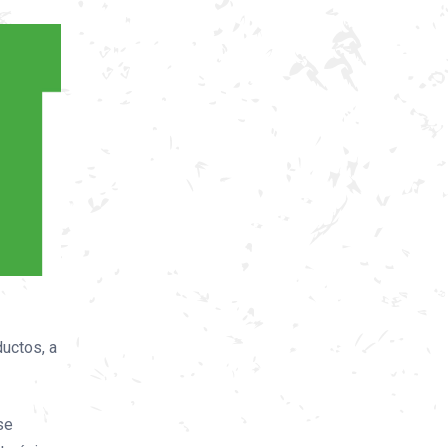
uctos, a
se