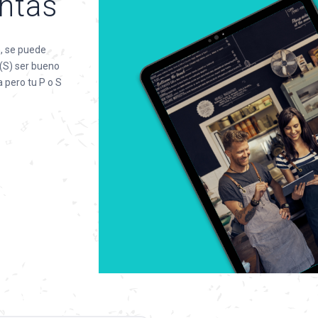
entas
, se puede
 (S) ser bueno
 pero tu P o S